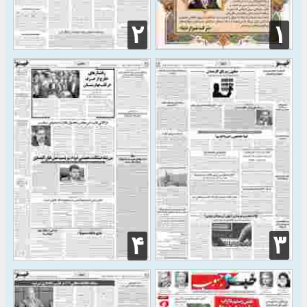
۲
۱
۳
۴