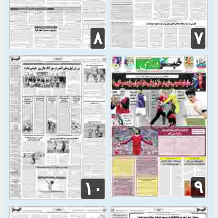
۸
۷
۹
۱۰