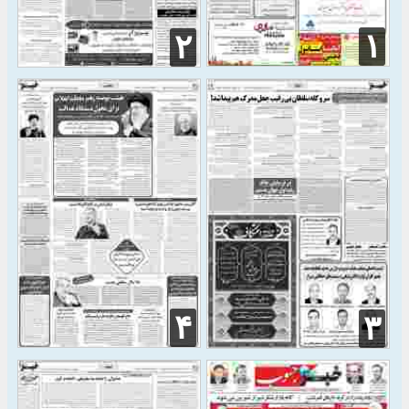
۱
۲
۴
۳