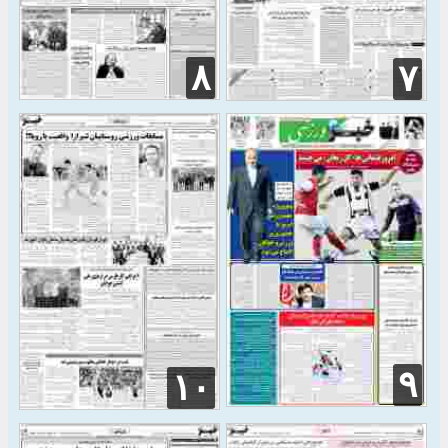
۸
۷
۹
۱۰