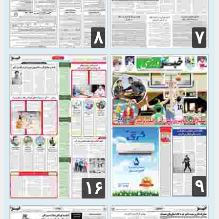
۸
۷
۹
۱۶