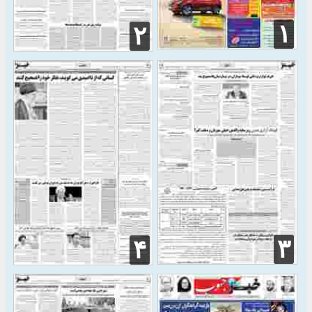
۱
۲
۳
۴