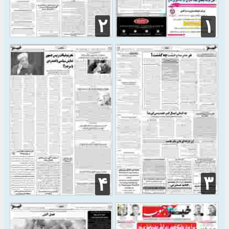
۲
۱
۳
۴