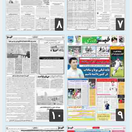
۷
۸
۹
۱۰