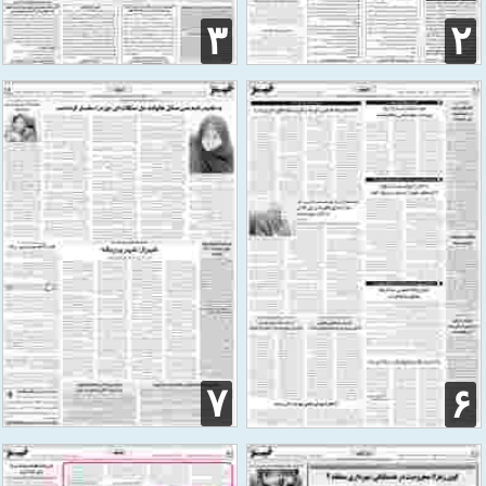
۳
۲
۷
۶