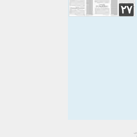
۲۷
سی