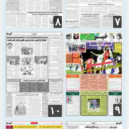
۸
۷
۹
۱۰