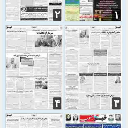
۲
۱
۴
۳