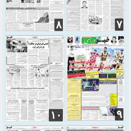
۷
۸
۹
۱۰