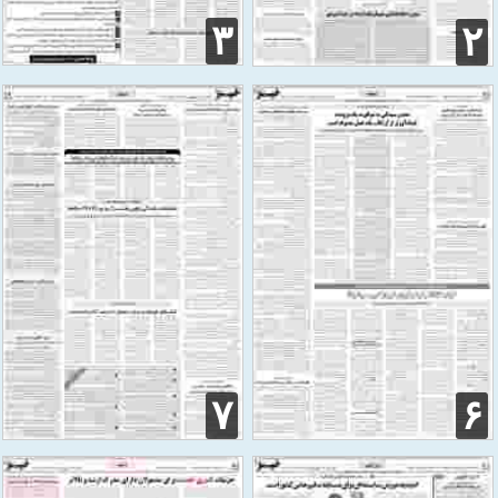
۳
۲
۷
۶