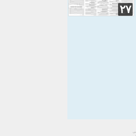
۲۷
سی