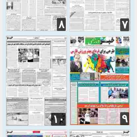
۸
۷
۹
۱۰