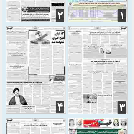
۲
۱
۴
۳