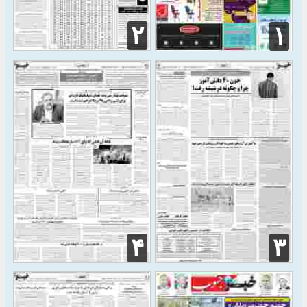
۲
۱
۴
۳