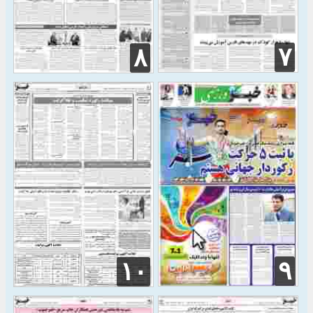
۷
۸
۹
۱۰