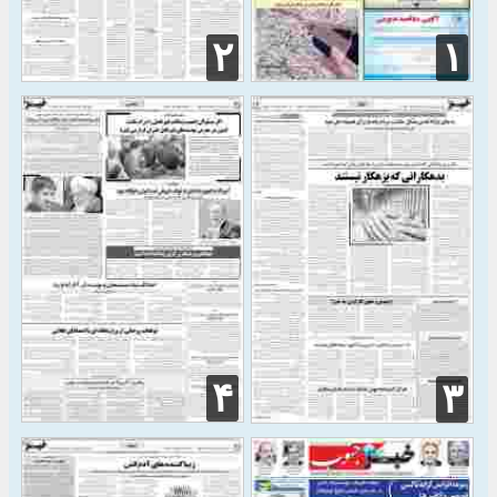
۲
۱
۴
۳