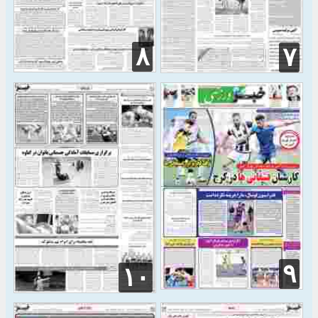
۸
۷
۹
۱۰