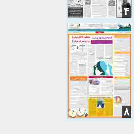
۴
۸
سی