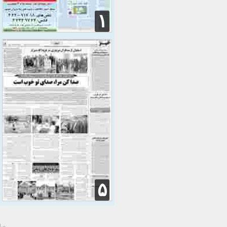
۱
۵
صاح