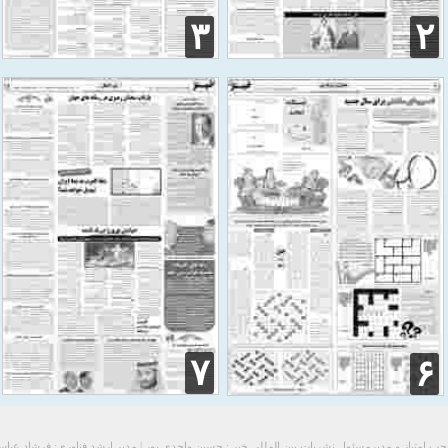
۳
۲
۷
۶
ب امتیاز و مدیرمسئول نشریات بین المللی خبر : حسین واحدی پور | مدیر ارشد فناوری: فرشاد عبا