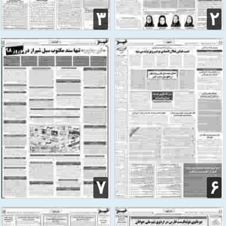
۳
۲
۷
۶