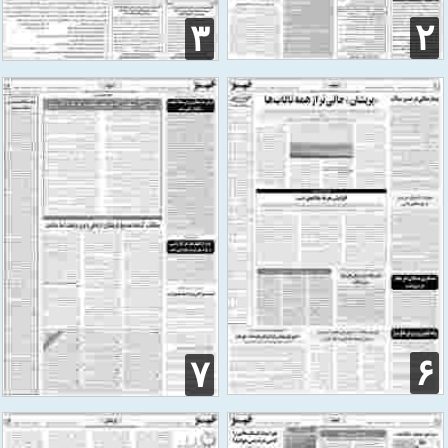
۲
۳
۶
۷