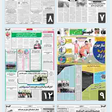
۷
۸
۹
۱۲