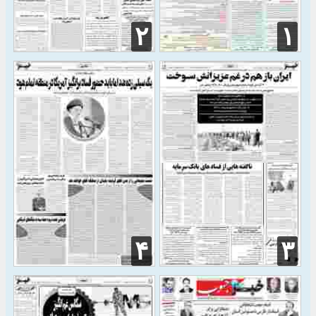
۲
۱
۴
۳