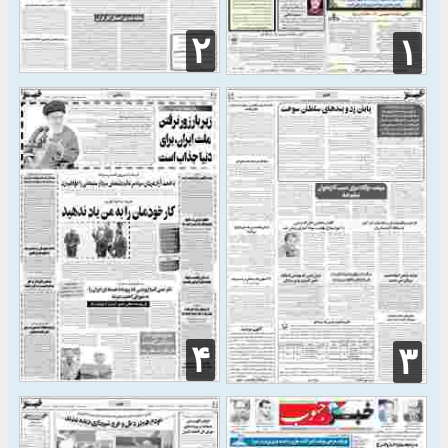
۲
۱
۴
۳