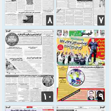
۸
۷
۱۰
۹