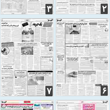
۲
۳
۶
۷