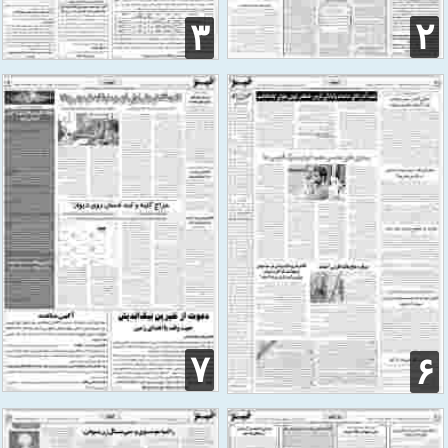
۲
۳
۷
۶