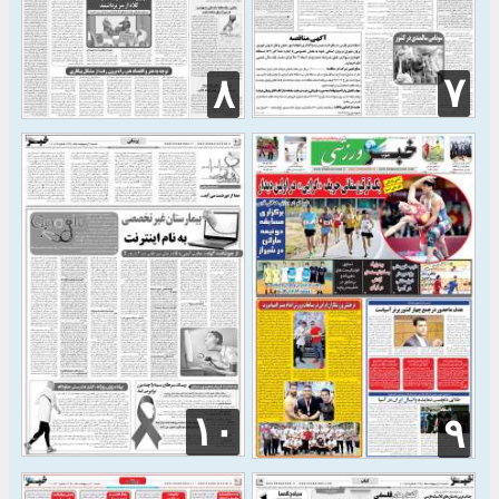
۷
۸
۱۰
۹