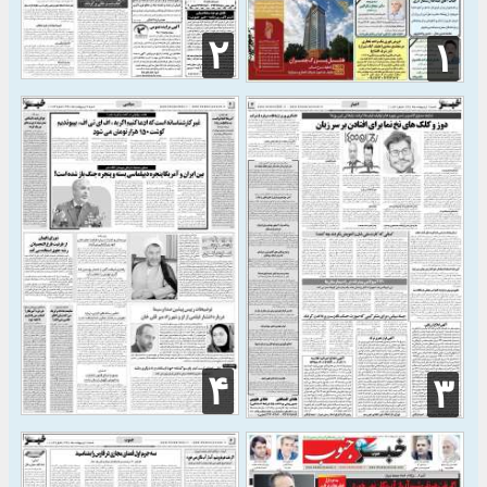
۲
۱
۴
۳