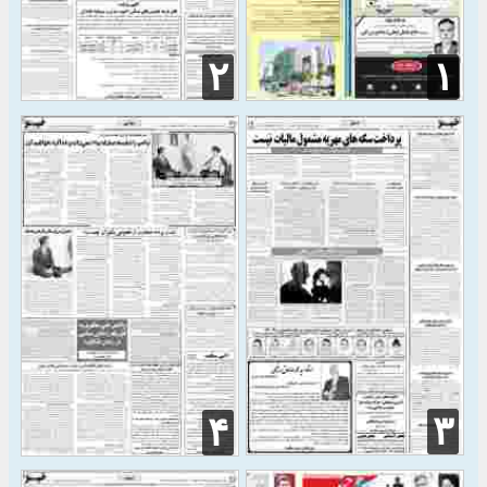
۲
۱
۳
۴