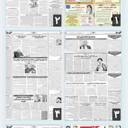
۱
۲
۴
۳