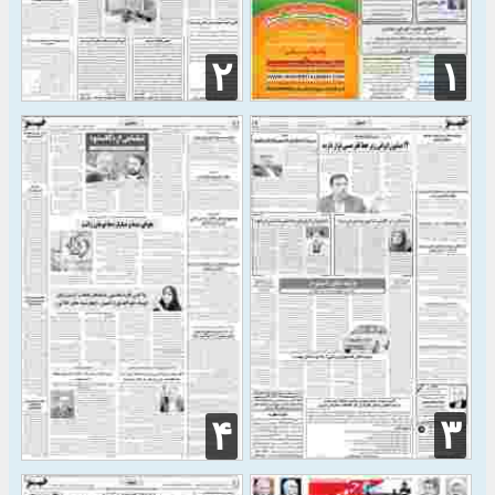
۲
۱
۳
۴