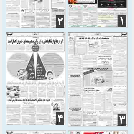
۱
۲
۴
۳