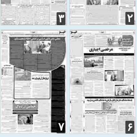
۲
۳
۷
۶