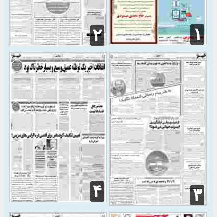
۱
۲
۴
۳