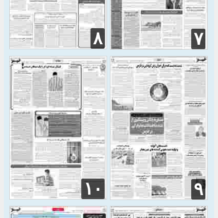
۸
۷
۱۰
۹