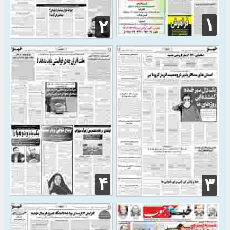
۱
۲
۴
۳