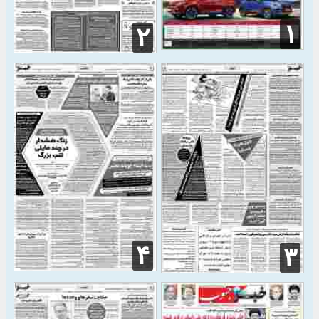
۱
۲
۴
۳