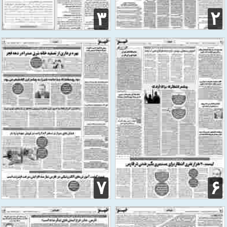
۲
۳
۷
۶