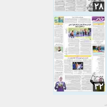
۲۸
۳۲
سی