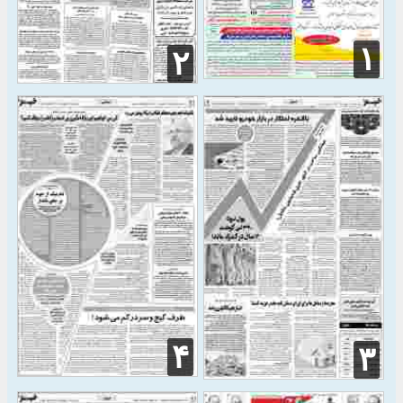
۱
۲
۴
۳