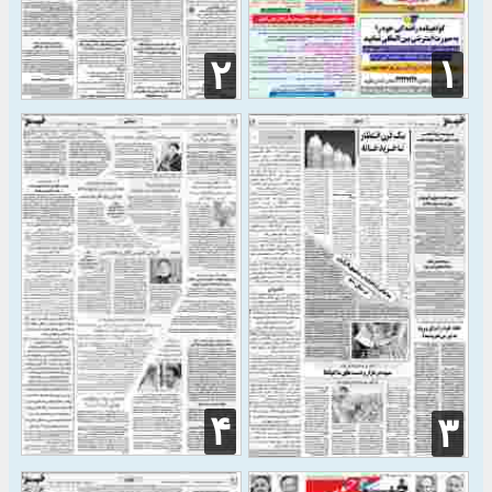
۱
۲
۴
۳