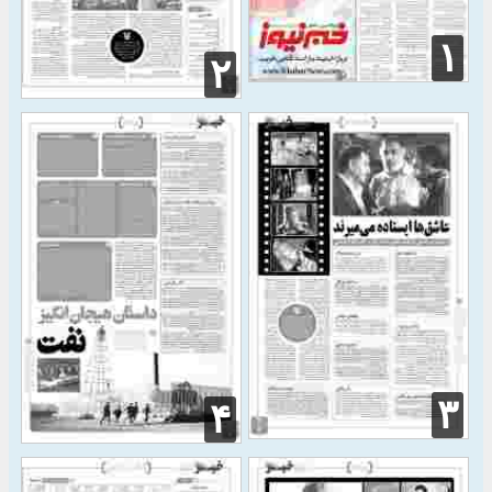
۱
۲
۳
۴