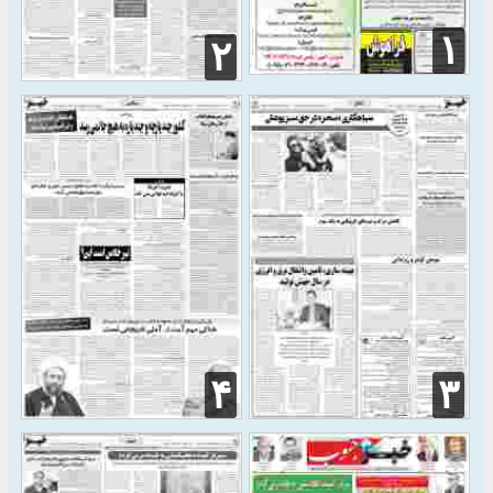
۱
۲
۴
۳