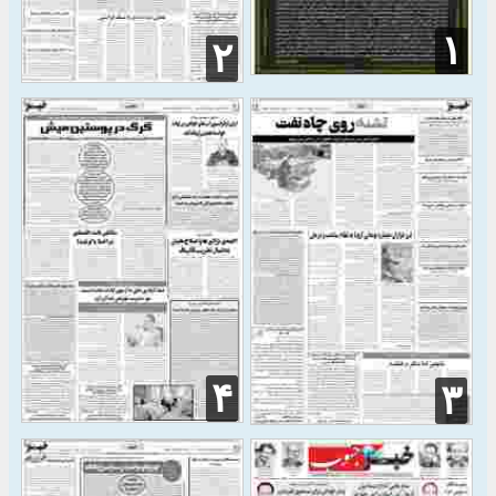
۱
۲
۴
۳