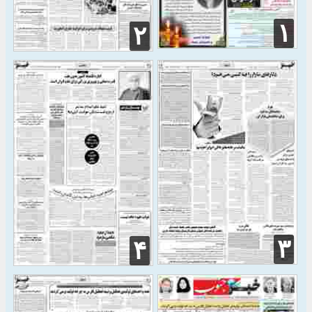
۱
۲
۳
۴