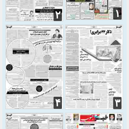
۱
۲
۴
۳