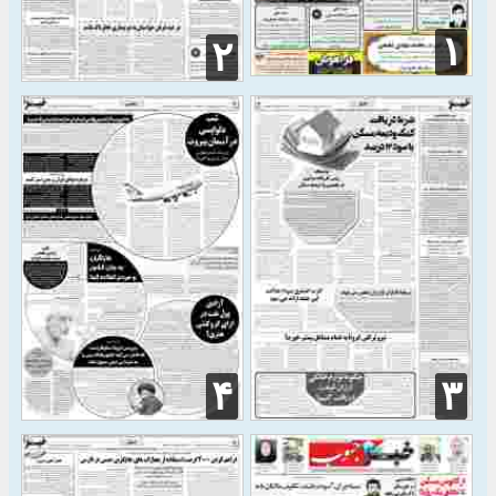
۱
۲
۴
۳