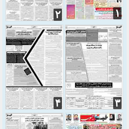
۱
۲
۴
۳