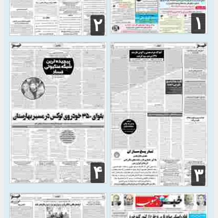
۱
۲
۴
۳