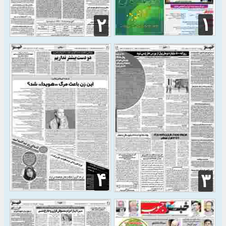
۱
۲
۴
۳