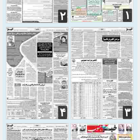
۱
۲
۴
۳