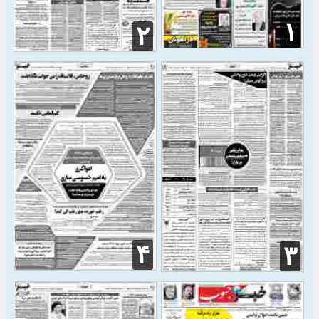
۱
۲
۴
۳