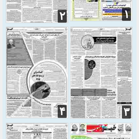
۱
۲
۴
۳