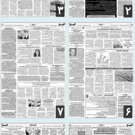
۳
۲
۷
۶