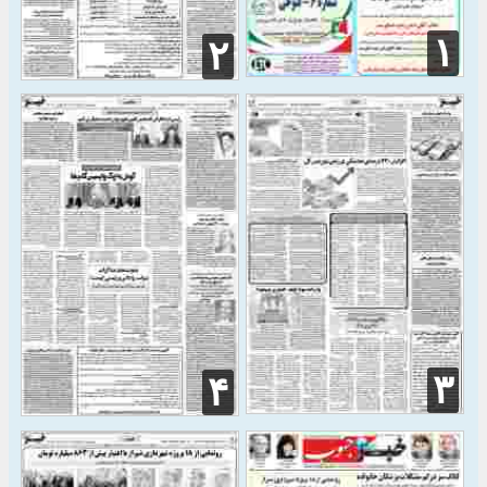
۱
۲
۳
۴