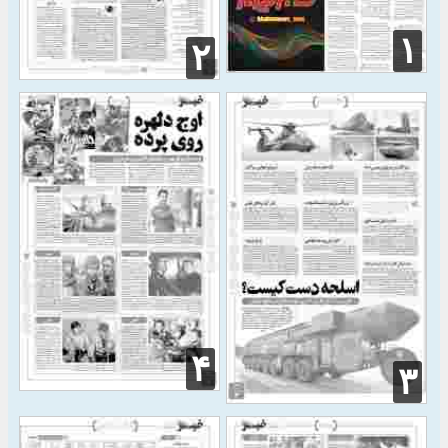
۱
۲
۴
۳