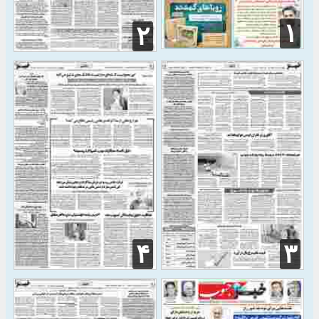
۱
۲
۴
۳