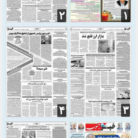
۲
۱
۳
۴