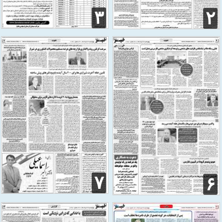
۳
۲
۷
۶