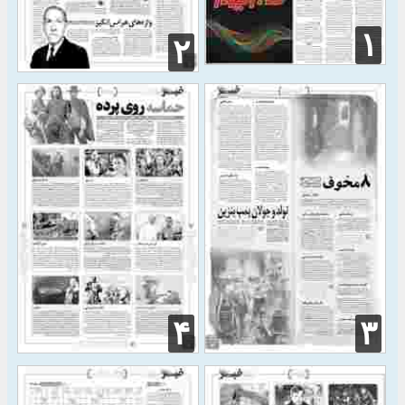
۱
۲
۴
۳