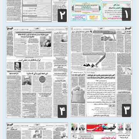
۱
۲
۳
۴